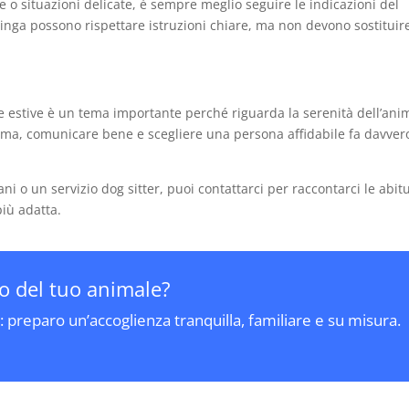
e o situazioni delicate, è sempre meglio seguire le indicazioni del
inga possono rispettare istruzioni chiare, ma non devono sostituire
e estive è un tema importante perché riguarda la serenità dell’ani
prima, comunicare bene e scegliere una persona affidabile fa davver
i o un servizio dog sitter, puoi contattarci per raccontarci le abit
più adatta.
no del tuo animale?
: preparo un’accoglienza tranquilla, familiare e su misura.