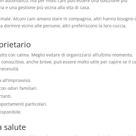
ti in automatico, ma per molti cani può essere una soluzione più
e una gestione più vicina alla vita di casa.
nimale. Alcuni cani amano stare in compagnia, altri hanno bisogno 
 a dormire vicino alle persone, altri preferiscono la loro cuccia.
prietario
utto con calma. Meglio evitare di organizzarsi all’ultimo momento,
 conoscitivo, anche breve, può essere molto utile per capire se il c
necessità.
 all’improvviso.
on odori familiari.
rtanti.
portamenti particolari.
isponibile.
a salute