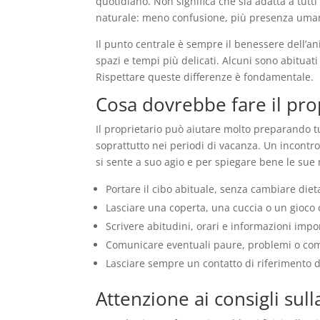
quotidiano. Non significa che sia adatta a tut
naturale: meno confusione, più presenza umana 
Il punto centrale è sempre il benessere dell’a
spazi e tempi più delicati. Alcuni sono abituati
Rispettare queste differenze è fondamentale.
Cosa dovrebbe fare il pro
Il proprietario può aiutare molto preparando t
soprattutto nei periodi di vacanza. Un incontro
si sente a suo agio e per spiegare bene le sue 
Portare il cibo abituale, senza cambiare dieta
Lasciare una coperta, una cuccia o un gioco c
Scrivere abitudini, orari e informazioni impo
Comunicare eventuali paure, problemi o com
Lasciare sempre un contatto di riferimento d
Attenzione ai consigli sull