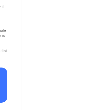
 il
male
o la
udini